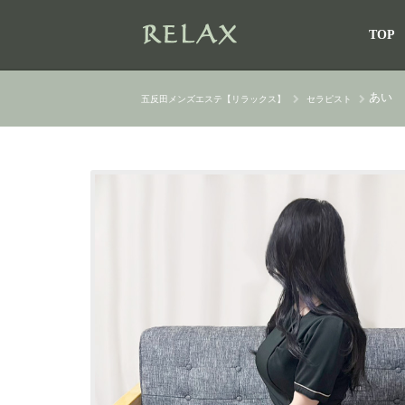
TOP
あい
五反田メンズエステ【リラックス】
セラピスト